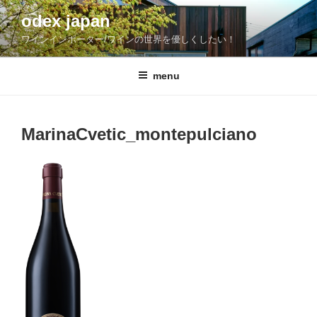
コ
odex japan
ン
ワインインポーター/ワインの世界を優しくしたい！
テ
ン
ツ
menu
へ
ス
キ
MarinaCvetic_montepulciano
ッ
プ