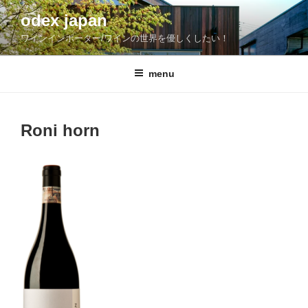
コ
odex japan
ン
ワインインポーター/ワインの世界を優しくしたい！
テ
ン
ツ
menu
へ
ス
キ
Roni horn
ッ
プ