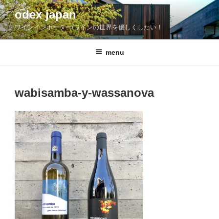
コ
odex japan
ン
ワインインポーター/ワインの世界を優しくしたい！
テ
ン
ツ
menu
へ
ス
キ
wabisamba-y-wassanova
ッ
プ