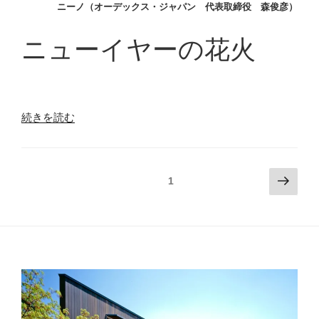
ニーノ（オーデックス・ジャパン 代表取締役 森俊彦）
ピ
ソ
ニューイヤーの花火
ー
ド
4
追
憶
“ニ
続きを読む
の
ー
フ
ノ
ォ
の
投
次
ル
固定ページ
1
回
の
稿
ク
想
ペ
ス
の
録
ー
ワ
ペ
「ニ
ジ
ー
ー
ー
ゲ
ノ・
ジ
ン』”
ヴ
送
の
ィ
り