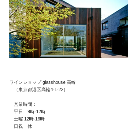
ン
テ
ー
ジ」
連
載
第
6
回
『1966
年
エ
ワインショップ glasshouse 高輪
ピ
（東京都港区高輪4-1-22）
ソ
ー
営業時間：
ド
平日 9時-12時
3
土曜 12時-16時
ニ
日祝 休
ュ