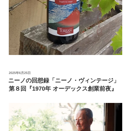
投
2025年6月25日
稿
ニーノの回想録「ニーノ・ヴィンテージ」
日:
第８回『1970年 オーデックス創業前夜』