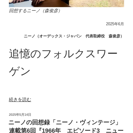
『1970
年
回想するニーノ（森俊彦）
オ
ー
2025年6月
デ
ニーノ（オーデックス・ジャパン 代表取締役 森俊彦）
ッ
ク
追憶のフォルクスワー
ス
創
業
ゲン
前
夜』”
の
“ニ
続きを読む
ー
ノ
投
2025年5月14日
の
稿
ニーノの回想録「ニーノ・ヴィンテージ」
日:
回
連載第6回『1966年 エピソード3 ニュー