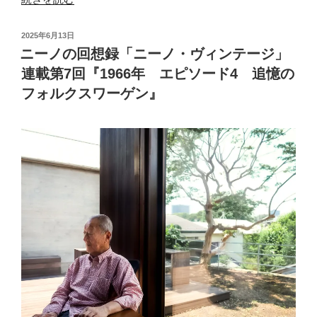
ー
ノ
投
2025年6月13日
の
稿
ニーノの回想録「ニーノ・ヴィンテージ」
日:
回
連載第7回『1966年 エピソード4 追憶の
想
フォルクスワーゲン』
録
「ニ
ー
ノ・
ヴ
ィ
ン
テ
ー
ジ」
第
８
回