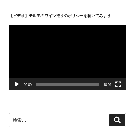
ー
イ
【ビデオ】テルモのワイン造りのポリシーを聴いてみよう
ヤ
ー
動
の
画
花
プ
火』”
レ
の
ー
ヤ
ー
00:00
10:01
検
検
索
索: