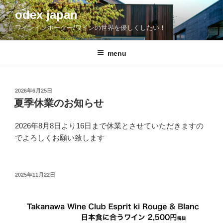
コ
odex japan
ン
ワインインポーター/ワインの世界を優しくしたい！
テ
ン
ツ
menu
へ
ス
キ
投
2026年6月25日
稿
ッ
夏季休業のお知らせ
日:
プ
2026年8月8日より16日まで休業とさせていただきますの
でよろしくお願い致します
投
2025年11月22日
稿
日: