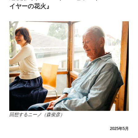
想
イヤーの花火』
録
「ニ
ー
ノ・
ヴ
ィ
ン
テ
ー
ジ」
連
載
第
7
回
回想するニーノ（森俊彦）
『1966
年
2025年5月
エ