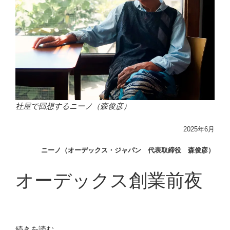
社屋で回想するニーノ（森俊彦）
2025年6月
ニーノ（オーデックス・ジャパン 代表取締役 森俊彦）
オーデックス創業前夜
“ニ
続きを読む