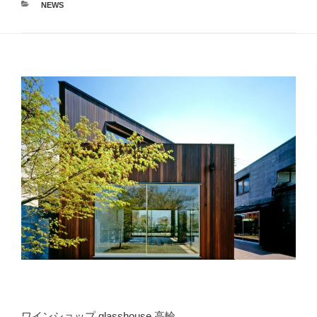
カ
NEWS
テ
ゴ
リ
ー
ワインショップ glasshouse 高輪