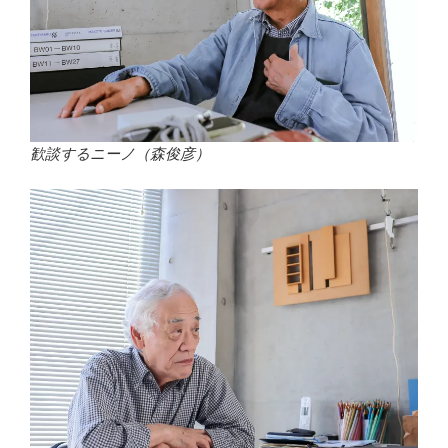
歓談するニーノ（森俊彦）