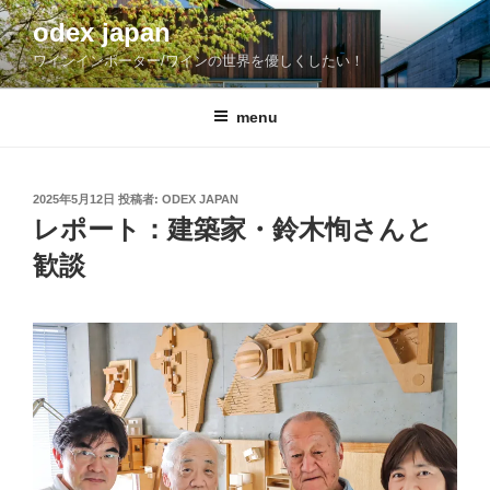
コ
odex japan
ン
ワインインポーター/ワインの世界を優しくしたい！
テ
ン
ツ
menu
へ
ス
キ
投
2025年5月12日
投稿者:
ODEX JAPAN
稿
ッ
レポート：建築家・鈴木恂さんと
日:
プ
歓談