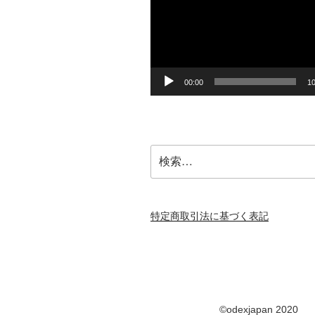
プ
レ
ー
ヤ
ー
00:00
10
検
索:
特定商取引法に基づく表記
©odexjapan 2020