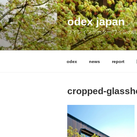
コ
ン
テ
odex japan
ン
ワインインポーター/ワインの
ツ
へ
ス
キ
odex
news
report
ッ
プ
cropped-glassh