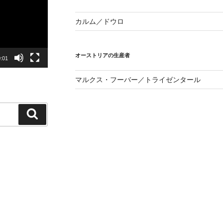
カルム／ドウロ
オーストリアの生産者
:01
マルクス・フーバー／トライゼンタール
検
索