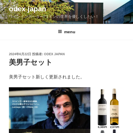
コ
odex japan
ン
ワインインポーター/ワインの世界を優しくしたい！
テ
ン
ツ
menu
へ
ス
キ
投
2024年6月22日
投稿者:
ODEX JAPAN
稿
ッ
美男子セット
日:
プ
美男子セット新しく更新されました。