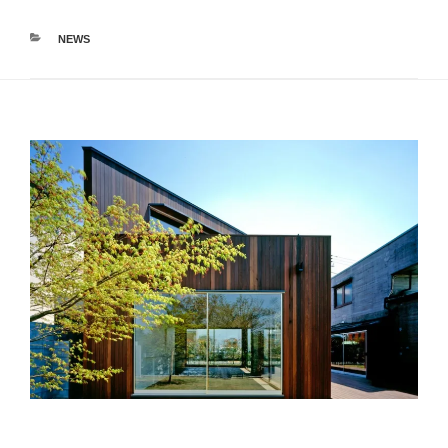
カ
NEWS
テ
ゴ
リ
ー