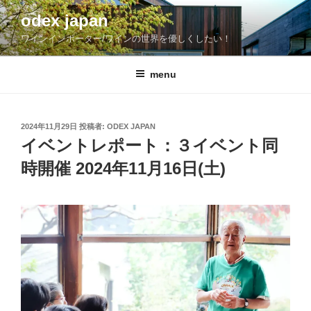
コ
odex japan
ン
ワインインポーター/ワインの世界を優しくしたい！
テ
ン
ツ
menu
へ
ス
キ
投
2024年11月29日
投稿者:
ODEX JAPAN
稿
ッ
イベントレポート：３イベント同
日:
プ
時開催 2024年11月16日(土)