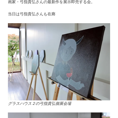
画家・弓指貴弘さんの最新作を展示即売する会。
当日は弓指貴弘さんも在廊
グラスハウス２の弓指貴弘個展会場