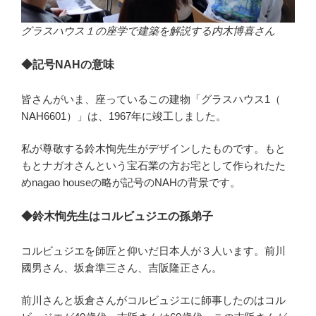
グラスハウス１の座学で建築を解説する内木博喜さん
◆記号NAHの意味
皆さんがいま、座っているこの建物「グラスハウス1（
NAH6601）」は、1967年に竣工しました。
私が尊敬する鈴木恂先生がデザインしたものです。もと
もとナガオさんという宝石業の方お宅として作られたた
めnagao houseの略が記号のNAHの背景です。
◆鈴木恂先生はコルビュジエの孫弟子
コルビュジエを師匠と仰いだ日本人が３人います。前川
國男さん、坂倉準三さん、吉阪隆正さん。
前川さんと坂倉さんがコルビュジエに師事したのはコル