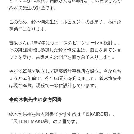
ビュジエが40歳代、吉阪さんは60歳代。この吉阪さんが
鈴木恂先生の師匠です。
このため、鈴木恂先生はコルビュジエの孫弟子、私はひ
孫弟子になります。
吉阪さんは1957年にヴェニスのビエンナーレを設計し、
その凱旋講演に参加した鈴木恂先生は、図面を見てショ
ックを受け、吉阪さんの門戸を叩き弟子入りします。
やがて29歳で独立して建築設計事務所を設立。今からち
ょうど60年前で、今年60周年を迎えました。鈴木恂先生
は現在89歳。現役で一緒に設計しています。
◆鈴木恂先生の参考図書
鈴木恂先生を知る図書でおすすめは『回KAIRO廊』、
『天TENT MAKU幕』の２冊です。