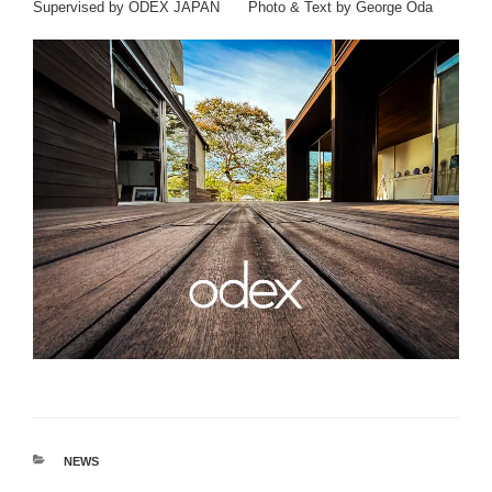
Supervised by ODEX JAPAN Photo & Text by George Oda
カ
NEWS
テ