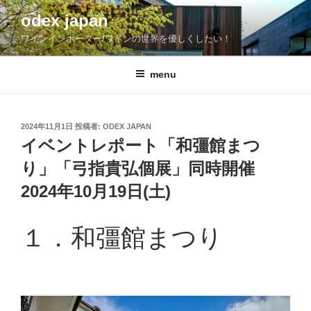
コ
odex japan
ン
ワインインポーター/ワインの世界を優しくしたい！
テ
ン
ツ
menu
へ
ス
キ
投
2024年11月1日
投稿者:
ODEX JAPAN
稿
ッ
イベントレポート「和彊館まつ
日:
プ
り」「弓指貴弘個展」同時開催
2024年10月19日(土)
１．和彊館まつり