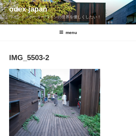
コ
odex japan
ン
ワインインポーター/ワインの世界を優しくしたい！
テ
ン
ツ
menu
へ
ス
キ
IMG_5503-2
ッ
プ