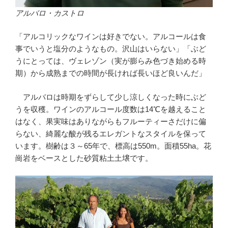
アルバロ・カストロ
「アルコリックなワインは好きでない。アルコールは食
事でいうと塩分のようなもの。沢山はいらない」「ぶど
うにとっては、ヴェレゾン（実が膨らみ色づき始める時
期）から成熟までの時間が長ければ長いほど良いんだ」
アルバロは時期をずらして少し涼しくなった時にぶど
うを収穫。ワインのアルコール度数は14℃を越えること
はなく、果実味はありながらもフルーティーさだけに偏
らない、綺麗な酸が残るエレガントなスタイルを保って
います。樹齢は３～65年で、標高は550m。面積55ha。花
崗岩をベースとした砂質粘土土壌です。