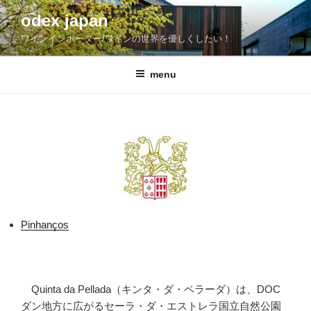
コ
odex japan
ン
ワインインポーター/ワインの世界を優しくしたい！
テ
ン
ツ
menu
へ
ス
キ
ッ
プ
Pinhanços
Quinta da Pellada（キンタ・ダ・ペラーダ）は、DOC
ダン地方に広がるセーラ・ダ・エストレラ国立自然公園