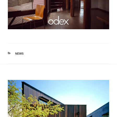
カ
NEWS
テ
ゴ
リ
ー