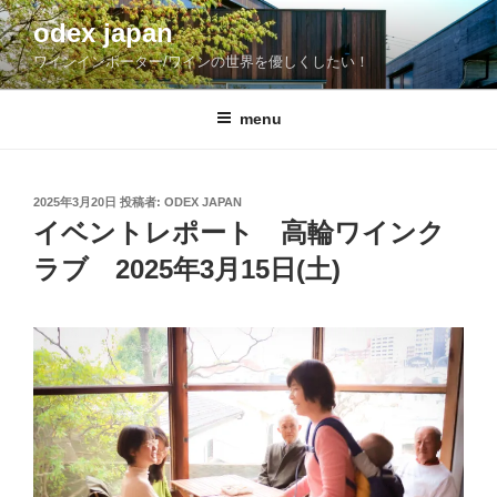
コ
odex japan
ン
ワインインポーター/ワインの世界を優しくしたい！
テ
ン
ツ
menu
へ
ス
キ
投
2025年3月20日
投稿者:
ODEX JAPAN
稿
ッ
イベントレポート 高輪ワインク
日:
プ
ラブ 2025年3月15日(土)