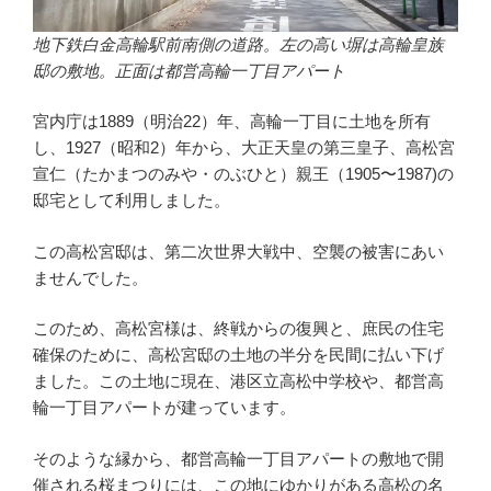
地下鉄白金高輪駅前南側の道路。左の高い塀は高輪皇族
邸の敷地。正面は都営高輪一丁目アパート
宮内庁は1889（明治22）年、高輪一丁目に土地を所有
し、1927（昭和2）年から、大正天皇の第三皇子、高松宮
宣仁（たかまつのみや・のぶひと）親王（1905〜1987)の
邸宅として利用しました。
この高松宮邸は、第二次世界大戦中、空襲の被害にあい
ませんでした。
このため、高松宮様は、終戦からの復興と、庶民の住宅
確保のために、高松宮邸の土地の半分を民間に払い下げ
ました。この土地に現在、港区立高松中学校や、都営高
輪一丁目アパートが建っています。
そのような縁から、都営高輪一丁目アパートの敷地で開
催される桜まつりには、この地にゆかりがある高松の名