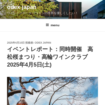
コ
odex japan
ン
ワインインポーター/ワインの世界を優しくしたい！
テ
ン
ツ
menu
へ
ス
キ
投
2025年4月10日
投稿者:
ODEX JAPAN
稿
ッ
イベントレポート：同時開催 高
日:
プ
松桜まつり・高輪ワインクラブ
2025年4月5日(土)