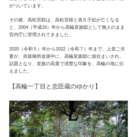
がついています。
その後、高松宮邸は、高松宮様と喜久子妃が亡くなる
と、2004（平成16）年から高輪皇族邸として無人のまま
宮内庁に管理されてきました。
2020（令和５）年から2022（令和７）年まで、上皇ご夫
妻が、赤坂御所改築中に、高輪皇族邸に仮住まいされ、
話題となり、皇族の高貴で清楚な印象を、高輪の地に伝
えました。
【高輪一丁目と忠臣蔵のゆかり】