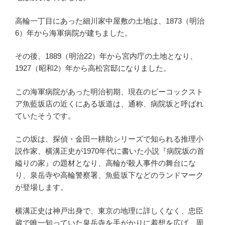
高輪一丁目にあった細川家中屋敷の土地は、1873（明治
6）年から海軍病院が建ちました。
その後、1889（明治22）年から宮内庁の土地となり、
1927（昭和2）年から高松宮邸になりました。
この海軍病院があった明治初期、現在のピーコックスト
ア魚藍坂店の近くにある坂道は、通称、病院坂と呼ばれ
ていたそうです。
この坂は、探偵・金田一耕助シリーズで知られる推理小
説作家、横溝正史が1970年代に書いた小説『病院坂の首
縊りの家』の題材となり、高輪が殺人事件の舞台にな
り、泉岳寺や高輪警察署、魚藍坂下などのランドマーク
が登場します。
横溝正史は神戸出身で、東京の地理に詳しくなく、忠臣
蔵で唯一知っていた泉岳寺を手がかりに着想を広げ、周