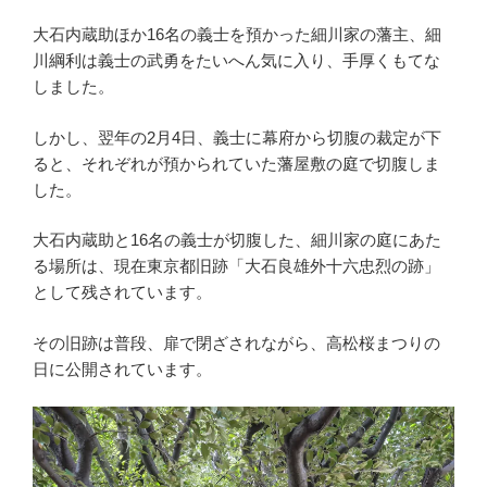
大石内蔵助ほか16名の義士を預かった細川家の藩主、細
川綱利は義士の武勇をたいへん気に入り、手厚くもてな
しました。
しかし、翌年の2月4日、義士に幕府から切腹の裁定が下
ると、それぞれが預かられていた藩屋敷の庭で切腹しま
した。
大石内蔵助と16名の義士が切腹した、細川家の庭にあた
る場所は、現在東京都旧跡「大石良雄外十六忠烈の跡」
として残されています。
その旧跡は普段、扉で閉ざされながら、高松桜まつりの
日に公開されています。