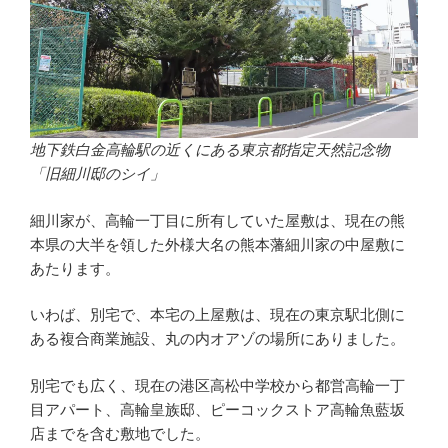
地下鉄白金高輪駅の近くにある東京都指定天然記念物
「旧細川邸のシイ」
細川家が、高輪一丁目に所有していた屋敷は、現在の熊
本県の大半を領した外様大名の熊本藩細川家の中屋敷に
あたります。
いわば、別宅で、本宅の上屋敷は、現在の東京駅北側に
ある複合商業施設、丸の内オアゾの場所にありました。
別宅でも広く、現在の港区高松中学校から都営高輪一丁
目アパート、高輪皇族邸、ピーコックストア高輪魚藍坂
店までを含む敷地でした。