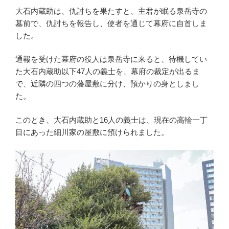
大石内蔵助は、仇討ちを果たすと、主君が眠る泉岳寺の
墓前で、仇討ちを報告し、使者を通じて幕府に自首しま
した。
通報を受けた幕府の役人は泉岳寺に来ると、待機してい
た大石内蔵助以下47人の義士を、幕府の裁定が出るま
で、近隣の四つの藩屋敷に分け、預かりの身としまし
た。
このとき、大石内蔵助と16人の義士は、現在の高輪一丁
目にあった細川家の屋敷に預けられました。