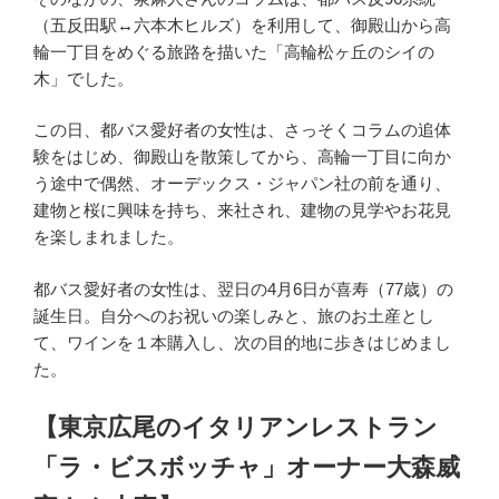
（五反田駅↔︎六本木ヒルズ）を利用して、御殿山から高
輪一丁目をめぐる旅路を描いた「高輪松ヶ丘のシイの
木」でした。
この日、都バス愛好者の女性は、さっそくコラムの追体
験をはじめ、御殿山を散策してから、高輪一丁目に向か
う途中で偶然、オーデックス・ジャパン社の前を通り、
建物と桜に興味を持ち、来社され、建物の見学やお花見
を楽しまれました。
都バス愛好者の女性は、翌日の4月6日が喜寿（77歳）の
誕生日。自分へのお祝いの楽しみと、旅のお土産とし
て、ワインを１本購入し、次の目的地に歩きはじめまし
た。
【東京広尾のイタリアンレストラン
「ラ・ビスボッチャ」オーナー大森威