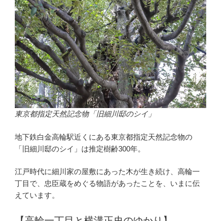
東京都指定天然記念物「旧細川邸のシイ」
地下鉄白金高輪駅近くにある東京都指定天然記念物の
「旧細川邸のシイ」は推定樹齢300年。
江戸時代に細川家の屋敷にあった木が生き続け、高輪一
丁目で、忠臣蔵をめぐる物語があったことを、いまに伝
えています。
【高輪一丁目と横溝正史のゆかり】