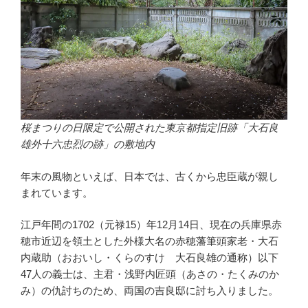
桜まつりの日限定で公開された東京都指定旧跡「大石良
雄外十六忠烈の跡」の敷地内
年末の風物といえば、日本では、古くから忠臣蔵が親し
まれています。
江戸年間の1702（元禄15）年12月14日、現在の兵庫県赤
穂市近辺を領土とした外様大名の赤穂藩筆頭家老・大石
内蔵助（おおいし・くらのすけ 大石良雄の通称）以下
47人の義士は、主君・浅野内匠頭（あさの・たくみのか
み）の仇討ちのため、両国の吉良邸に討ち入りました。