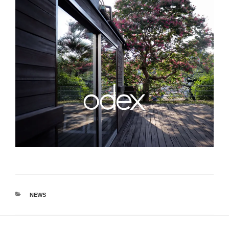
カ
NEWS
テ
ゴ
リ