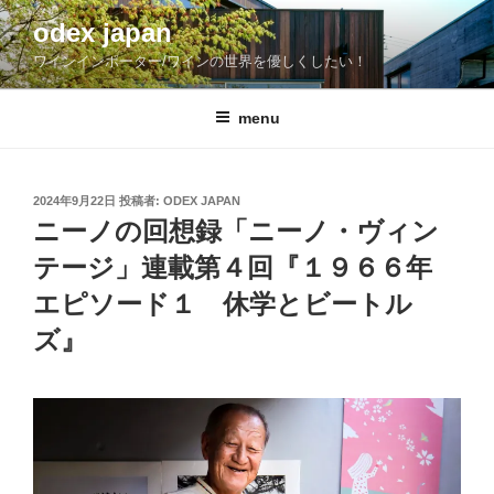
コ
odex japan
ン
ワインインポーター/ワインの世界を優しくしたい！
テ
ン
ツ
menu
へ
ス
キ
投
2024年9月22日
投稿者:
ODEX JAPAN
稿
ッ
ニーノの回想録「ニーノ・ヴィン
日:
プ
テージ」連載第４回『１９６６年
エピソード１ 休学とビートル
ズ』