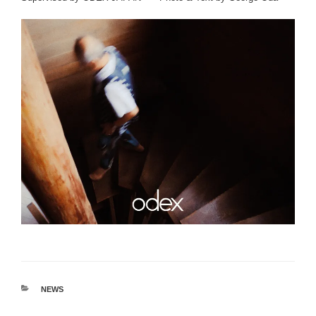
カ
NEWS
テ
ゴ