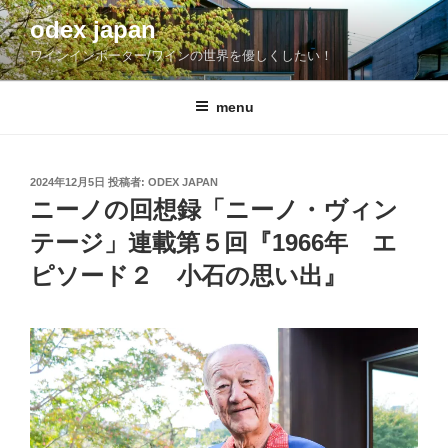
コ
odex japan
ン
ワインインポーター/ワインの世界を優しくしたい！
テ
ン
ツ
menu
へ
ス
キ
投
2024年12月5日
投稿者:
ODEX JAPAN
稿
ッ
ニーノの回想録「ニーノ・ヴィン
日:
プ
テージ」連載第５回『1966年 エ
ピソード２ 小石の思い出』