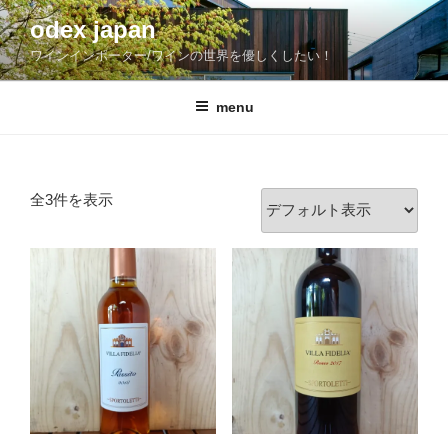
コ
odex japan
ン
ワインインポーター/ワインの世界を優しくしたい！
テ
ン
ツ
menu
へ
ス
キ
全3件を表示
ッ
プ