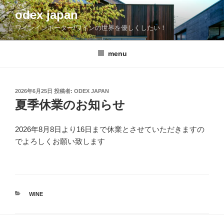
コ
odex japan
ン
ワインインポーター/ワインの世界を優しくしたい！
テ
ン
ツ
menu
へ
ス
キ
投
2026年6月25日
投稿者:
ODEX JAPAN
稿
ッ
夏季休業のお知らせ
日:
プ
2026年8月8日より16日まで休業とさせていただきますの
でよろしくお願い致します
カ
WINE
テ
ゴ
リ